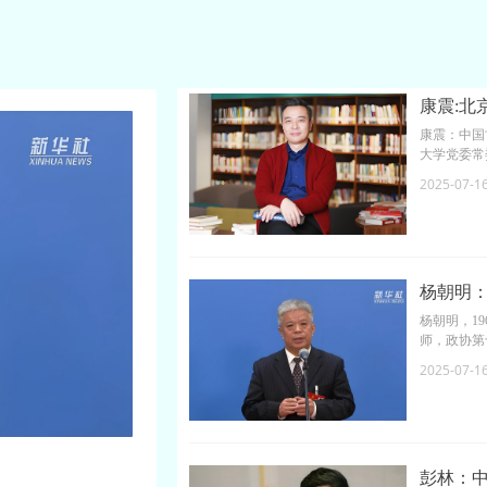
康震:北
康震：中国
大学党委常
白》《诗圣
2025-07-1
2010年
学者。20
统“四个一
事中国古代
等学术期刊
杨朝明
杨朝明，1
师，政协第
任国际儒学
2025-07-1
中国诗经学
术委员和《
彭林：