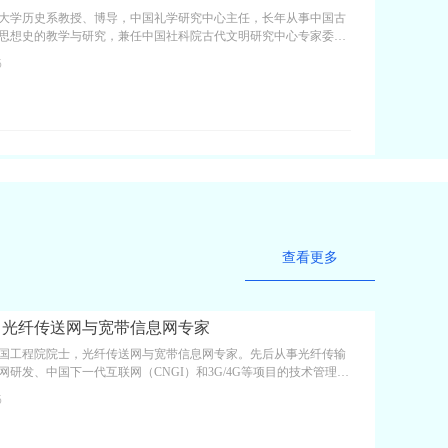
大学历史系教授、博导，中国礼学研究中心主任，长年从事中国古
思想史的教学与研究，兼任中国社科院古代文明研究中心专家委员
华炎黄文化研究会理事，华夏文化交流促进会专家委员会首席专
6
科基金重大项目“《仪礼》复原与当代日常礼仪重建”首席专家。著
>主体思想与成书年代研究》、《中华传统礼仪概要》、《文物精品
十五讲》等专著，发表论文百余篇。
查看更多
：光纤传送网与宽带信息网专家
国工程院院士，光纤传送网与宽带信息网专家。先后从事光纤传输
网研发、中国下一代互联网（CNGI）和3G/4G等项目的技术管理及
询项目研究。曾任电信科学技术研究院副院长兼总工程师、中国工
6
。现任国家信息化专家咨询委员会副主任、工信部通信科技委主
准化专家委员会主任、中国互联网协会理事长、中国通信标准化协
国家“新一代宽带无线移动通信网”重大专项总师