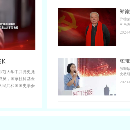
作，
郑德
郑德
和马
师范
2024-
思主
际与
院长
张珊
张珊珍
师范大学中共党史党
史教
成员，国家社科基金
思想评
2023-
人民共和国国史学会
》主讲嘉宾。曾任教
事中共党史党建和大
史与党的建设》等著