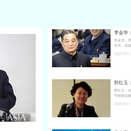
0年回国筹建北京通用
学基础科学讲席教授
李金华
李金华，男
学历，高
党组成员
2025-07-1
郭红玉
郭红玉：女
学财政金融
业硕士学位
2025-02-1
究工作，
学生喜爱
融学会学
头人。