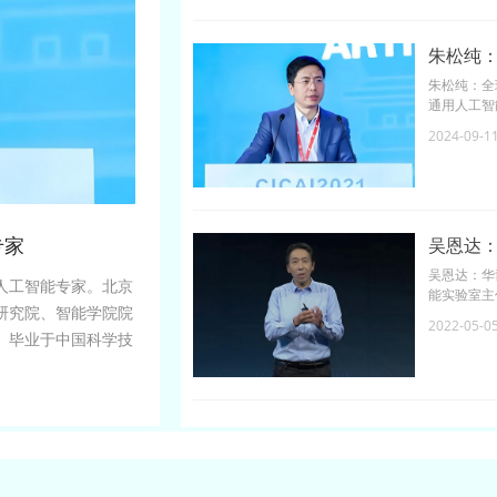
朱松纯
朱松纯：全
通用人工智
长，清华大
2024-09-1
术大学计算
位；毕业后
坦福大学计
计算机系与
计算机系工
专家
吴恩达
知科学、A
人工智能研
吴恩达：华
人工智能专家。北京
能实验室主
研究院、智能学院院
吴恩达也是在线
2022-05-0
DeepLe
。毕业于中国科学技
科学家，负责
佛大学计算机博士学
马逊将吴恩
年至1998年担任斯
年担任俄亥俄州立大学
学洛杉矶分校统计系与
二次担任美国视觉、认