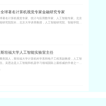
：全球著名计算机视觉专家金融研究专家
球著名计算机视觉专家、统计与应用数学家、人工智能专家。北京
能研究院院长，北京大学讲席教授，人工智能研究院、智能学院院
学基础科学讲席教授，第十四届全国政协委员。毕业于中国科学技
1
机专业；1992年赴美国留学，1996年获得哈佛大学计算机博士学
在布朗大学应用数学专业从事博士后研究；1997年至1998年担任斯
算机系人工智能实验室讲师；1998年至2002年担任俄亥俄州立大学
认知科学中心助理教授；2002年进入加州大学洛杉矶分校统计系与
作，历任副教授、正教授；2010年至2020年二次担任美国视觉、认
：斯坦福大学人工智能实验室主任
I领域跨学科合作项目MURI首席科学家；2020年回国筹建北京通用
究院，并同时担任北京大学讲席教授、清华大学基础科学讲席教授
裔美国人，斯坦福大学计算机科学系和电子工程系副教授，人工智
任。吴恩达是人工智能和机器学习领域国际上最权威的学者之一。
教育平台Coursera的联合创始人（with Daphne Koller），
5
arning.AI创始人。2014年5月16日，吴恩达加入百度，担任百度公司首席
百度研究院的领导工作，尤其是Baidu Brain计划。2024年4月，亚
达纳入其董事会。