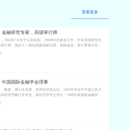
查看更多
：金融研究专家，高级审计师
，1943年7月生于江苏如东。1966年9月参加工作，中央党校研究生
级审计师。现任十一届全国政协副主席、党组成员，审计署审计长、
。
5
：中国国际金融学会理事
，教授，博士生导师，货币经济系主任。1985年毕业于中国人民大
学院货币银行学专业，获经济学学士学位；1988年获该校金融学专
；2003年获财政专业博士学位。她长期从事金融学领域的教学与研
1
主讲《货币银行学》《中央银行学》《宏观金融分析》等课程，深受
。第八届校学术学位委员会委员、中国国际金融学会理事、北京市金
术委员、中国石油大学（北京）克拉玛依校区应用经济学兼职学科带