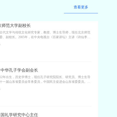
查看更多
京师范大学副校长
古代文学与传统文化研究专家，教授、博士生导师，现任北京师范
委、副校长。2005年，在中央电视台《百家讲坛》主讲《诗仙李
杜甫》《苏轼》等专题讲座。2008年，38岁的康震被评为教授，
6
，被评为教育部新世纪人才。2015年，被评为“长江学者奖励计划”青年
19年，获选为教育部特聘教授。2020年，入选北京市宣传思想文化系
批”人才。2022年，任北京师范大学党委常委、副校长。康震主要从
文学与传统文化的教学与研究工作。在《文学评论》《文艺研究》
发表论文八十余
：中华孔子学会副会长
962年出生，历史学博士，现任孔子研究院院长、研究员、博士生导
十一届山东省委员会常务委员，中国民主促进会山东省委委员。兼
联合会副理事长、中华孔子学会副会长、山东周易研究会副会长、
6
会常务理事、山东国际文化交流中心常务理事、中国孔子基金会学
孔子研究》编委等职。
中国礼学研究中心主任