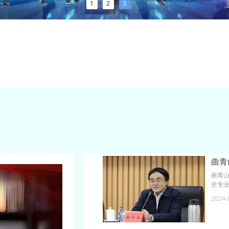
1
2
3
曲青
曲青
史专
期从
2024-
题的
政治局
卷的