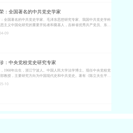
参与主编《中国改革开放全景录》，主编《抗日战争回忆录》。
荣：全国著名的中共党史学家
荣：全国著名的中共党史学家、毛泽东思想研究专家、我国中共党史学科
克思主义中国化研究的重要开拓者和奠基人，吉林省优秀共产党员、东北
大学荣誉教授、博士生导师、东北师范大学原副校长。他一生致力于马克
04-09
义中国化、中国特色社会主义理论体系、中共党史、毛泽东思想、共产国
中国革命关系研究工作，为国家为社会作出了卓越贡献。
珍：中央党校党史研究专家
，1968年出生，浙江宁波人。中国人民大学法学博士。现任中央党校党
研部教授，主要研究方向为中国现代史和中共党史。著有《陈立夫生平与
传》一书，发表学术论文30余篇。
05-10