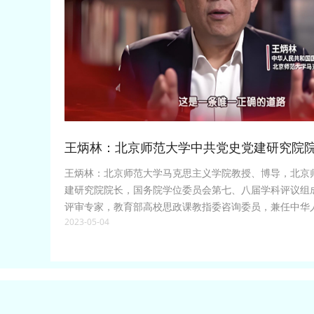
王炳林：北京师范大学中共党史党建研究院
王炳林：北京师范大学马克思主义学院教授、博导，北京
建研究院院长，国务院学位委员会第七、八届学科评议组
评审专家，教育部高校思政课教指委咨询委员，兼任中华
2023-05-04
副会长、享受国务院特殊津贴，是中央电视台《百家讲坛
育部社科中心主任、北京师范大学党委副书记等。主要从
学生思想政治理论课等方面的教学和研究，出版《党的历
作10多部，发表论文100多篇