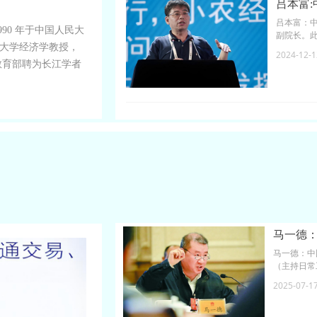
吕本富
吕本富：
990 年于中国人民大
副院长。
人民大学经济学教授，
院反垄断
2024-12-1
他被教育部聘为长江学者
学社会科学首批国家
资本市场研究院院长
研究领域，成果斐
马一德
马一德：中
（主持日常
表，中国致
2025-07-1
党北京市委
识产权专家