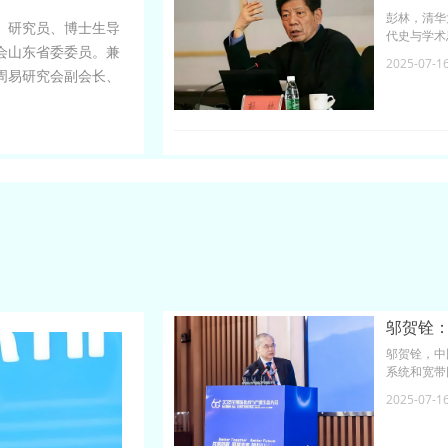
彭林，清华
长、研究员、博士生导
代史与学术
会山东省委委员。兼
会委员，中
2025-07-1
家，国家社
周易研究会副会长、
有《<周礼
、中国孔子基金会学
与文化中国
邬贺铨
邬贺铨，中
系统和宽带
工程科技咨
2025-07-1
程院副院长
任、国家标
会理事长、