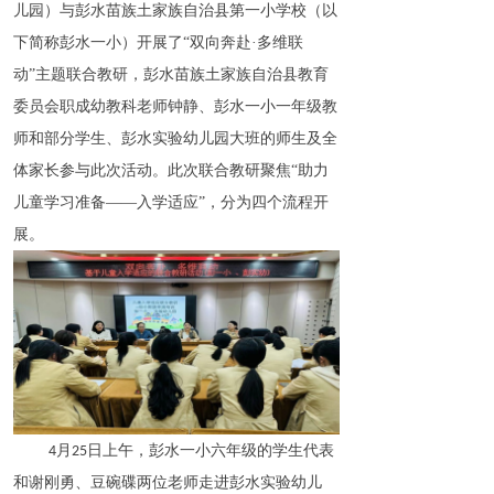
儿园）与彭水苗族土家族自治县第一小学校（以
下简称彭水一小）开展了“双向奔赴·多维联
动”主题联合教研，彭水苗族土家族自治县教育
委员会职成幼教科老师钟静、彭水一小一年级教
师和部分学生、彭水实验幼儿园大班的师生及全
体家长参与此次活动。此次联合教研聚焦“助力
儿童学习准备——入学适应”，分为四个流程开
展。
月
日上午，彭水一小六年级的学生代表
4
25
和谢刚勇、豆碗碟两位老师走进彭水实验幼儿