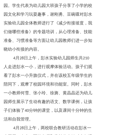
园。学生代表为幼儿园大班孩子分享了小学的校
园文化和学习玩耍趣事，谢刚勇、豆碗碟对彭水
实验幼儿园全体教师进行了《减少衔接坡度，我
们做哪些准备》的专题培训，从心理准备、技能
准备、习惯准备等方面让幼儿园教师们进一步知
晓幼小衔接的内容。
月
日上午，彭水实验幼儿园师生共
4
28
210
人走进彭水一小，进行观摩体验活动。孩子们观
看了彭水一小升旗仪式，并在该校五年级学生的
陪同下，观摩了校园环境和功能室。同时，彭水
一小教师何雪、张小玲、徐旖、黄晶晶还为幼儿
园师生展示了生动有趣的语文、数学课例，让孩
子们体验了
分钟的课堂，以及课间十分钟的生
40
活和自我管理。
月
日上午，两校联合教研活动在彭水一
4
28