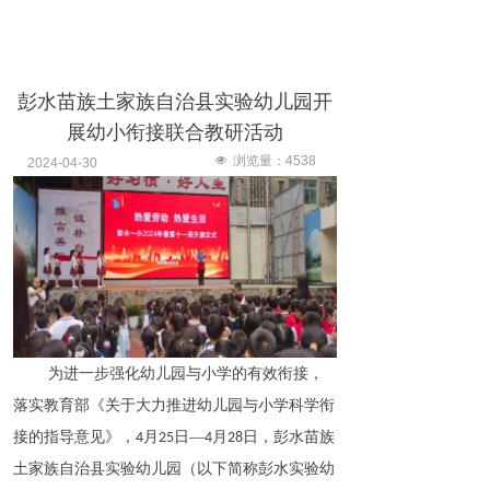
彭水苗族土家族自治县实验幼儿园开
展幼小衔接联合教研活动
넶
浏览量：
4538
2024-04-30
为进一步强化幼儿园与小学的有效衔接，
落实教育部《关于大力推进幼儿园与小学科学衔
接的指导意见》，
月
日—
月
日，彭水苗族
4
25
4
28
土家族自治县实验幼儿园（以下简称彭水实验幼