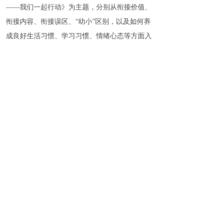
——我们一起行动》为主题，分别从衔接价值、
衔接内容、衔接误区、“幼小”区别，以及如何养
成良好生活习惯、学习习惯、情绪心态等方面入
手，帮助大班家长了解科学“幼小”衔接的相关内
容，助力幼儿做好小学入学的准备。最后，大班
教师任绍娟向家长们详细解读了《彭水自治县
年小学招生入学工作实施方案》，宣传招生
2024
政策和报名程序等相关招生信息。
“幼小始于心，衔接始于行。”赵泽梅表示，
幼儿园将坚守儿童立场，优化衔接内容和形
式。“相信在家、园、校的共同努力下，彭水实
验幼儿园的孩子们能自信、快乐地走进小学。”
（文
廖若言）
/