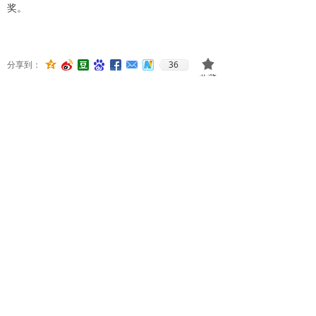
奖。
끄
36
分享到：
收藏
上一篇：
无
下一篇：
无
版权所有© 北京国培京师教育科学研究院
京ICP备14037998号-1
本网站由阿里云提供云计算及安全服务