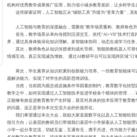
机构对优秀教学成果推广应用，助力缩小城乡教育差距，让乡村学生
这些探索证明，人工智能正从“辅助工具”升级为“变革力量”，
人工智能与教育的深度融合，需聚焦“教学场景重构、教师角色
首先，教学场景从单向传授到沉浸交互。依托“AI+VR”技术打
界，通过具身体验深化知识理解。多智能体协同，动态生成学习任务
其次，教师角色从知识传授者到成长导师。智能助教机器人可替
情感互动。真正实现减负增效。 通过AI教研平台可以实现跨区域“订
再次，学生素养从知识积累到创新能力培养。一些教育智能体可
题解决能力。实现了对学生的高阶思维训练。
当然，当前因为观念或设施条件等因素的制约，教育数字化转型
教学之中，如何实现通过人工智能技术促进学校各个模块的管理……
正能够有效促进教育教学产生怀疑，甚至对具体的技术应用于教育教
的问题。这正是举办本次交流大会的价值所在。
我们希望通过本次大会，鼓励大家直面数字化以及人工智能给我
指引方向；让基层的教研员们带领我们基层中小学探索从人工智能理
小学一起分享交流，切磋互鉴，互通有无，携手共进。作为致力于服