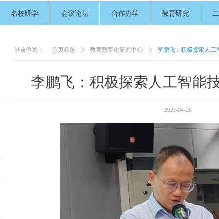
名校研学
会议论坛
合作办学
教育研究
二
当前位置：
首页标题
ꄲ
教育数字化研究中心
ꄲ
李鹏飞：积极探索人工
李鹏飞：积极探索人工智能
2
2025-04-28
1
1
0
3
2