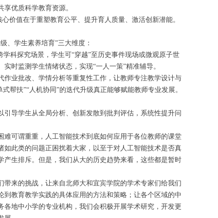
共享优质科学教育资源。
其核心价值在于重塑教育公平、提升育人质量、激活创新潜能。
升级、学生素养培育”三大维度：
造跨学科探究场景，学生可“穿越”至历史事件现场或微观原子世
、实时监测学生情绪状态，实现“一人一策”精准辅导。
代作业批改、学情分析等重复性工作，让教师专注教学设计与
单式帮扶”“人机协同”的迭代升级真正能够赋能教师专业发展。
以引导学生从全局分析、创新发散到批判评估，系统性提升问
困难可谓重重，人工智能技术到底如何应用于各位教师的课堂
诸如此类的问题正困扰着大家，以至于对人工智能技术是否真
学产生排斥。但是，我们从大的历史趋势来看，这些都是暂时
们带来的挑战，让来自北师大和宜宾学院的学术专家们给我们
论到教育教学实践的具体应用的方法和策略；让各个区域的中
务各地中小学的专业机构，我们会积极开展学术研究，开发更