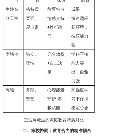
学
性
家庭
教育
生姓名
格特质
教育特点
成果
张天宇
要强、
情感支持
快速适应
易自责
挫折疏
新环境，
+
导
抗压能力
强
李铭尘
独立、
充分放权
学科平衡
理性
自主决
能力突
+
策
出，自驱
力强
陈曦
开朗、
心理能量
高强度学
坚韧
守护
积
习下保持
+
极赋能
稳定心态
三位屏蔽生的家庭教育特质对比
二、家校协同：教育合力的精准耦合