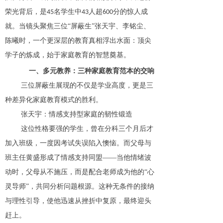
荣光背后，是
名学生中
人超
分的惊人成
45
43
600
就。当镜头聚焦三位“屏蔽生”张天宇、李铭尘、
陈曦时，一个更深层的教育真相浮出水面：顶尖
学子的炼成，始于家庭教育的智慧奠基。
一、多元教养：三种家庭教育范本的交响
三位屏蔽生展现的不仅是学业高度，更是三
种差异化家庭教育模式的胜利
。
张天宇：情感支持型家庭的韧性锻造
这位性格要强的学生，曾在分科三个月后才
加入班级，一度因考试失误陷入懊恼。而父母与
班主任黄盛形成了情感支持同盟
——当他情绪波
动时，父母从不施压，而是配合老师成为他的“心
灵导师”，共同分析问题根源。这种无条件的接纳
与理性引导，使他迅速从挫折中复原，最终迎头
赶上。