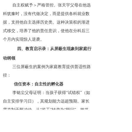
自主权赋予＞严格管控
。
张天宇父母在他选
科犹豫时，没有代做决定，而是提供各科就业数
据，支持他自主选择历史类。这种决策权的渐进
式移交，培养了他的责任意识，使他在分科后三
个月内实现惊人逆袭。
四、教育启示录：从屏蔽生现象到家庭行
动纲领
三位屏蔽生的案例为家庭教育提供普适性路
径：
信任资本：自主性的孵化器
李铭尘父母证明：当孩子获得
“试错权”（如
自主安排学习日），其规划能力远超预期。家长
需克制干预冲动，从“监工”转变为“顾问”，把书
桌真正还给孩子。
心理安全：卓越的隐形基石