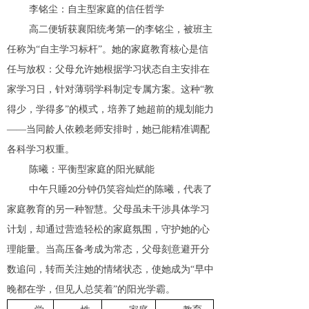
李铭尘：自主型家庭的信任哲学
高二便斩获襄阳统考第一的李铭尘，被班主
任称为
“自主学习标杆”。她的家庭教育核心是信
任与放权：父母允许她根据学习状态自主安排在
家学习日，针对薄弱学科制定专属方案。这种“教
得少，学得多”的模式，培养了她超前的规划能力
——当同龄人依赖老师安排时，她已能精准调配
各科学习权重。
陈曦：平衡型家庭的阳光赋能
中午只睡
分钟仍笑容灿烂的陈曦，代表了
20
家庭教育的另一种智慧。父母虽未干涉具体学习
计划，却通过营造轻松的家庭氛围，守护她的心
理能量。当高压备考成为常态，父母刻意避开分
数追问，转而关注她的情绪状态，使她成为“早中
晚都在学，但见人总笑着”的阳光学霸。