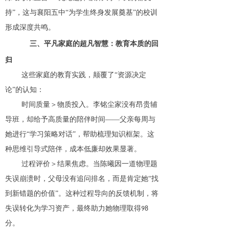
持”，这与襄阳五中“为学生终身发展奠基”的校训
形成深度共鸣。
三、平凡家庭的超凡智慧：教育本质的回
归
这些家庭的教育实践，颠覆了
“资源决定
论”的认知：
时间质量＞物质投入
。
李铭尘家没有昂贵辅
导班，却给予高质量的陪伴时间
——父亲每周与
她进行“学习策略对话”，帮助梳理知识框架。这
种思维引导式陪伴，成本低廉却效果显著。
过程评价＞结果焦虑
。
当陈曦因一道物理题
失误崩溃时，父母没有追问排名，而是肯定她
“找
到新错题的价值”。这种过程导向的反馈机制，将
失误转化为学习资产，最终助力她物理取得
98
分。