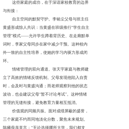
这些家庭的成功，在于深谙家校教育的边界
与衔接：
自主空间的默契守护
。
李铭尘父母与班主任
黄盛形成惊人共识：当黄盛在班级推行
“学生自主
管理”模式——允许学生蹲着背历史、在走廊默单
词时，李家父母同步在家中减少干预。这种校内
外一致的自主性培养，使她的学习内驱力形成闭
环。
情绪管理的双向通道
。
张天宇家庭与教师建
立了高效的情绪反馈机制。父母发现他陷入自责
时，会及时与黄盛沟通；而老师观察到他的状态
波动，也会建议父母
“暂不讨论考试”。这种情绪
管理的无缝衔接，避免教育力量相互抵消。
价值观的同频共振
。
面对成绩屏蔽的盛誉，
三个家庭不约而同地淡化分数，聚焦未来规划。
陈曦母亲直言：
“无论选择哪所大学，我们都支