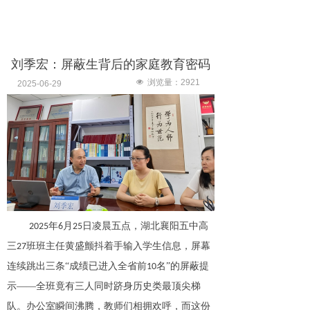
刘季宏：屏蔽生背后的家庭教育密码
넶
浏览量：
2921
2025-06-29
年
月
日凌晨五点，湖北襄阳五中高
2025
6
25
三
班班主任黄盛颤抖着手输入学生信息，屏幕
27
连续跳出三条“成绩已进入全省前
名”的屏蔽提
10
示——全班竟有三人同时跻身历史类最顶尖梯
队。办公室瞬间沸腾，教师们相拥欢呼，而这份