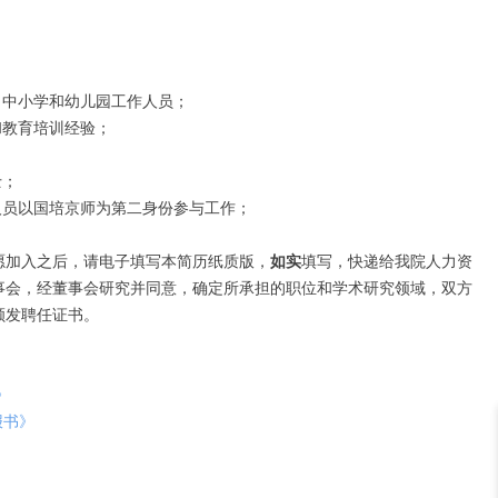
、中小学和幼儿园工作人员
；
和教育培训经验
；
士
；
人员以国培京师为第二身份
参与工作；
愿加入之后，请
电子填写
本简历纸质版，
如实
填写，快递给我院人力资
事会，经董事会研究并同意，确定所承担的职位和学术研究领域，双方
颁发聘任证书。
》
报书》