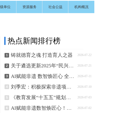
级单位
资源服务
社会公益
机构概况
热点新闻排行榜
铸就德育之魂 打造育人之器
2026-07-22
1
关于遴选更新2025年“民兴行业专家库“人员的通知
2026-07-21
2
AI赋能非遗 数智焕匠心 全国首个AI非遗垂类OPC社区落户南京铁心桥
3
2026-07-11
刘季宏：积极探索非遗项目的活化路径
4
2026-07-10
《教育发展“十五五”规划》解读：“十五五”非遗教育发展路径
2026-07-03
5
AI赋能非遗数智焕匠心！雨花AI非遗OPC社区即将在铁心桥盛大启幕
6
2026-07-02