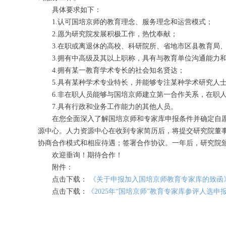
具体要求如下：
1.认可国培京师的教育理念、服务理念和运营模式
；
2.愿为研究院发展积极工作
，
热忱奉献
；
3.
在职或离退休的高校、科研院所、省地市区县教育局
3.拥有中高级及其以上职称
，
具有与教育单位沟通能力
4.拥有某一
教育
学术专长的社会知名贤达
；
5.具有某种学术专业特长，并能够专注某种学术研究人
6.非在职人员能够与国培京师建立第一合作关系，在职
7.具有行政和业务工作能力的
其他
人员。
在您全面深入了解国培京师
和专家库申报条件
并确定自
源中心。人力资源中心在收到专家简历后，将提交研究院董
协商合作模式和相应待遇；签署合作协议。一年后，研究院
欢迎垂询！期待合作！
附件：
点击下载：
《关于申报加入国培京师教育专家库的致函
点击下载：
《
2025年“国培京师”教育专家库参评人选申