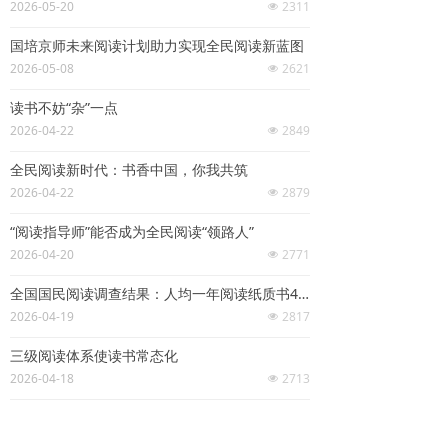
2026-05-20
2311
넶
国培京师未来阅读计划助力实现全民阅读新蓝图
2026-05-08
2621
넶
读书不妨“杂”一点
2026-04-22
2849
넶
全民阅读新时代：书香中国，你我共筑
2026-04-22
2879
넶
“阅读指导师”能否成为全民阅读“领路人”
2026-04-20
2771
넶
全国国民阅读调查结果：人均一年阅读纸质书4.81本
2026-04-19
2817
넶
三级阅读体系使读书常态化
2026-04-18
2713
넶
“一个都不能少”——《全民阅读促进条例》的民生温度
2026-04-17
2495
넶