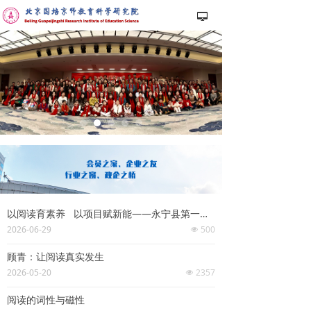
넡
以阅读育素养 以项目赋新能——永宁县第一小学国培京师“未来阅读计划”正式启航
2026-06-29
500
넶
顾青：让阅读真实发生
2026-05-20
2357
넶
阅读的词性与磁性